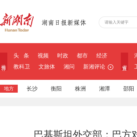
头 条
视频
时政
都市
经济
推 荐
省 直
教科卫
文旅体
湘问
新湘评论
长沙
衡阳
株洲
湘潭
邵阳
地方
巴基斯坦外交部：巴方