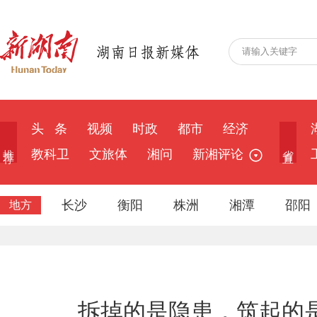
头 条
视频
时政
都市
经济
推 荐
省 直
教科卫
文旅体
湘问
新湘评论
长沙
衡阳
株洲
湘潭
邵阳
地方
拆掉的是隐患，筑起的