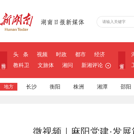
头 条
视频
时政
都市
经济
推 荐
省 直
教科卫
文旅体
湘问
新湘评论
长沙
衡阳
株洲
湘潭
邵阳
地方
微视频｜麻阳党建·发展