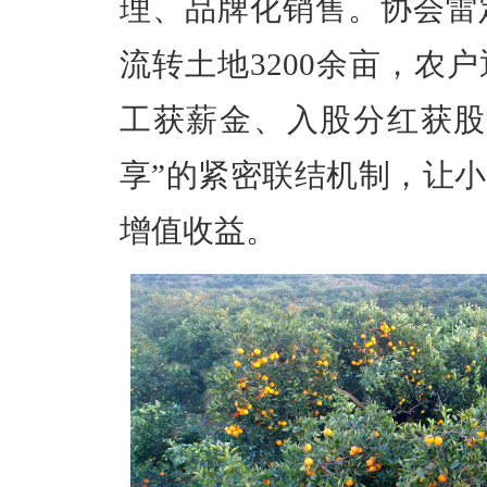
理、品牌化销售。
协会雷
流转土地
3200
余亩，
农户
工获薪金、入股分红获
享
”
的紧密联结机制，让小
增值收益。