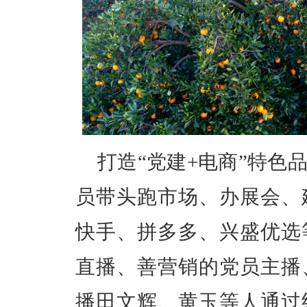
打造
“
党建
+
电商
”
特色
员带头跑市场、办展会、
快手、拼多多、兴盛优选
直播、善营销的党员主播
播田文辉、黄玉等人通过