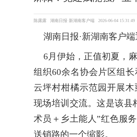
陈露露 湖南日报·新湖南客户端 2026-06-04 15:31:49
湖南日报·新湖南客户端
6
月伊始
，
正值初夏，
组织
60
余名协会片区组长
云坪村柑橘示范园开展木
现场培训交流。这是该县
术员＋
乡土
能人
”
红色服务
送销路的一个缩影。