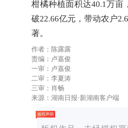
柑橘种植面积达
40.1
万亩
破
22.66
亿元，带动农户
2.
著。
作者：陈露露
责编：卢嘉俊
一审：卢嘉俊
二审：李夏涛
三审：肖畅
来源：湖南日报·新湖南客户端