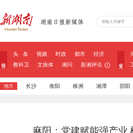
头 条
视频
时政
都市
经济
推 荐
省 直
教科卫
文旅体
湘问
新湘评论
长沙
衡阳
株洲
湘潭
邵阳
地方
麻阳：党建赋能强产业 