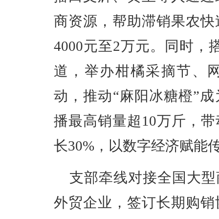
商资源，帮助滞销果农快
4000元至2万
元。同时，
道，举办柑橘采摘节、
动，推动
“
麻阳冰糖橙
”
成
播最高销量超
10
万斤，带
长
30%
，以数字经济赋能
支部牵线对接全国大型
外贸企业，签订长期购销