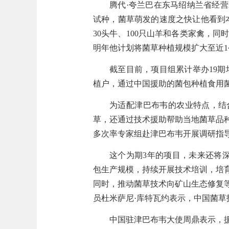
腾代·夸兰巴在东马绍纳兰省经营
试种，菌草萌发的速度之快让他看到
30头牛、100只山羊和各类家禽，同
明年他计划将菌草种植规模扩大至近
截至目前，项目组累计举办19
植户，通过中国援助的菌包种植食用菌
为适配津巴布韦的农业特点，结
草，还通过技术援助帮助当地菌草品
多次率专家组赴津巴布韦开展调研指
这个为期3年的项目，未来还将深
包生产规模，持续开展技术培训，培
同时，推动菌草技术向矿山生态修复
员杜米萨尼·库特瓦约表示，中国菌
中国驻津巴布韦大使周鼎表示，