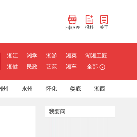
报料
关于
下载APP
湘江
湘学
湘游
湘菜
湖湘工匠
湘健
民政
艺苑
湘车
全部
郴州
永州
怀化
娄底
湘西
我要问