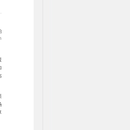
的
于
援
加
韦
渠
场
草