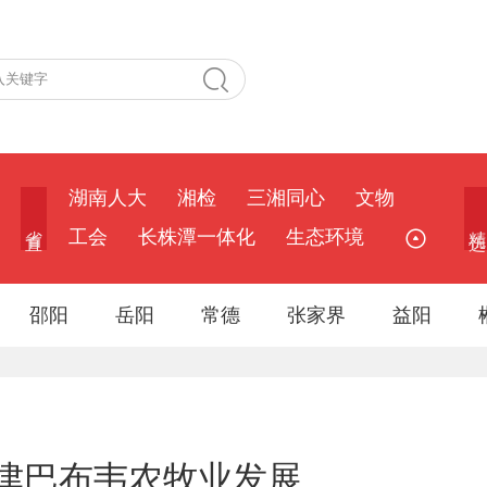
湖南人大
湘检
三湘同心
文物
省 直
精 选
工会
长株潭一体化
生态环境
邵阳
岳阳
常德
张家界
益阳
津巴布韦农牧业发展