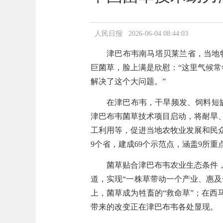
人民日报 2026-06-04 08:44:03
津巴布韦南马塔贝莱兰省，当地
巨菌草，脸上满是欣慰：“这里气候常
解决了这个大问题。”
在津巴布韦，干旱频发、饲料短缺
津巴布韦菌草技术项目启动，将耐旱
工利用等，促进当地农牧业发展和民
9个省，建成69个示范点，涵盖9所重
菌草贴合津巴布韦农业生态条件
道，实现“一株草带动一个产业、惠及
上，菌草成为牲畜的“救命草”；在西
带来的改变正在津巴布韦各处显现。