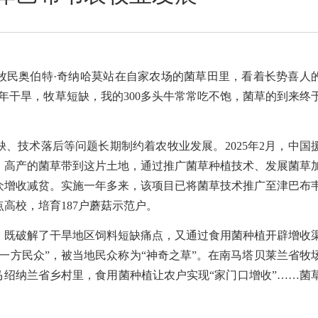
牧民奥伯特·奇纳哈莫站在自家农场的菌草田里，看着长势喜人
年干旱，牧草短缺，我的300多头牛常常吃不饱，菌草的到来终
、技术落后等问题长期制约着农牧业发展。2025年2月，中国
、高产的菌草带到这片土地，通过推广菌草种植技术、发展菌草
众增收减贫。实施一年多来，该项目已将菌草技术推广至津巴布
点高校，培育187户蘑菇示范户。
，既破解了干旱地区饲料短缺痛点，又通过食用菌种植开辟增收
一方民众”，被当地民众称为“神奇之草”。在南马塔贝莱兰省牧
马绍纳兰省乡村里，食用菌种植让农户实现“家门口增收”……菌