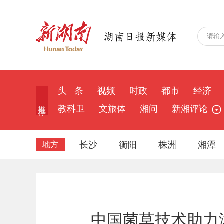
头 条
视频
时政
都市
经济
推 荐
教科卫
文旅体
湘问
新湘评论
长沙
衡阳
株洲
湘潭
地方
中国菌草技术助力