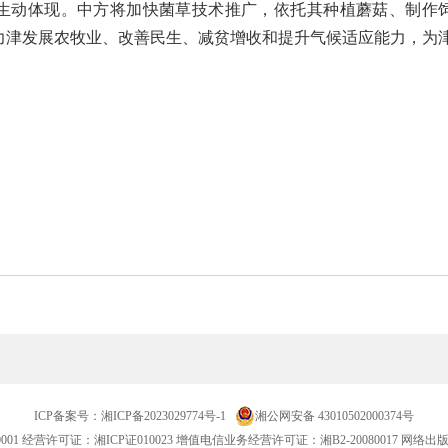
的生动体现。中方将加快菌草技术推广，依托其种植蘑菇、制作
力津发展农牧业、改善民生、减贫增收和提升气候适应能力，为
。
ICP备案号：
湘ICP备2023029774号-1
湘公网安备 43010502000374号
001
经营许可证：湘ICP证010023 增值电信业务经营许可证：湘B2-20080017 网络出