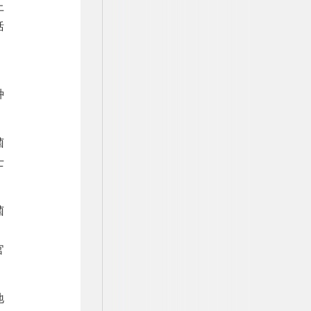
上
括
，
种
菌
士
菌
。
官
地