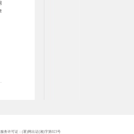
饲
津
版服务许可证：(署)网出证(湘)字第023号