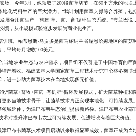
农场。今年3月，他领取了200段菌草切节，在60平方米的地块
本地化饲料生产的巨大潜力。“我计划用菌草支撑综合养殖，包
时发展食用菌生产，构建‘草、菌、畜’循环生态系统。”夸兰巴说
1公顷，从小规模试验逐步发展为商业化生产。
期培训班。帕蒂恩斯·马贡多是西马绍纳兰省瑞恩哈姆地区的菌菇
，平均每月增收100美元。
合当地农业生态与农户需求，项目组不仅引进了中国培育的巨
种增产增收。福建农林大学国家菌草工程技术研究中心林冬梅博
导，进一步助力菌草技术在当地实现多元价值。
化“菌草+畜牧+菌菇+有机肥”循环发展模式，扩大菌草种植和
育更多当地技术骨干，让菌草技术真正实现本地化、可持续发展
等领域延伸，为津巴布韦生态治理提供新路径。津巴布韦农业部
草技术对提升津巴布韦农业可持续发展、促进增收有着巨大价值。
援津巴布韦菌草技术项目启动以来取得显著成效，菌草正成为当