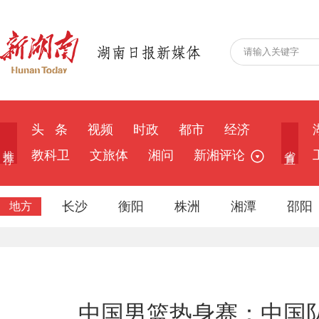
头 条
视频
时政
都市
经济
推 荐
省 直
教科卫
文旅体
湘问
新湘评论
长沙
衡阳
株洲
湘潭
邵阳
地方
中国男篮热身赛：中国队