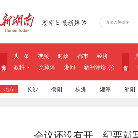
头 条
视频
时政
都市
经济
推 荐
省 直
教科卫
文旅体
湘问
新湘评论
长沙
衡阳
株洲
湘潭
邵阳
地方
会议还没有开，纪要就