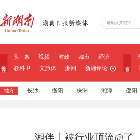
头 条
视频
时政
都市
经济
推 荐
省 直
教科卫
文旅体
湘问
新湘评论
长沙
衡阳
株洲
湘潭
邵阳
地方
湘伴丨被行业顶流@了