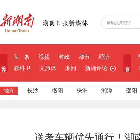
头 条
视频
时政
都市
经济
推 荐
省 直
教科卫
文旅体
湘问
新湘评论
长沙
衡阳
株洲
湘潭
邵阳
地方
送考车辆优先通行！湖南