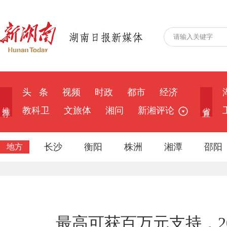
头 条
视频
时政
都市
经济
推 荐
省 直
教科卫
文旅体
湘问
新湘评论
长沙
衡阳
株洲
湘潭
邵阳
地方
最高可获百万元支持，2