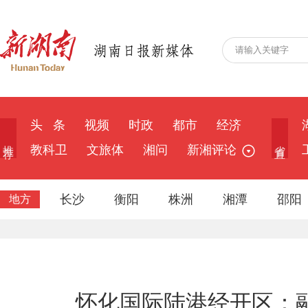
头 条
视频
时政
都市
经济
推 荐
省 直
教科卫
文旅体
湘问
新湘评论
长沙
衡阳
株洲
湘潭
邵阳
地方
怀化国际陆港经开区：