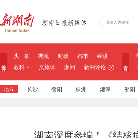
头 条
视频
时政
都市
经济
推 荐
省 直
教科卫
文旅体
湘问
新湘评论
长沙
衡阳
株洲
湘潭
邵阳
地方
湖南深度参编！《结核