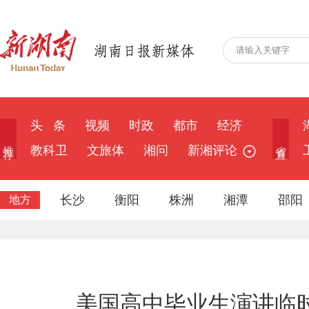
头 条
视频
时政
都市
经济
推 荐
省 直
教科卫
文旅体
湘问
新湘评论
长沙
衡阳
株洲
湘潭
邵阳
地方
美国高中毕业生演讲临时