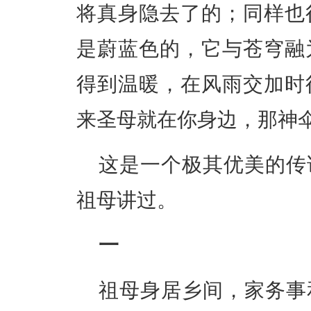
将真身隐去了的；同样也
是蔚蓝色的，它与苍穹融
得到温暖，在风雨交加时
来圣母就在你身边，那神
这是一个极其优美的传
祖母讲过。
一
祖母身居乡间，家务事