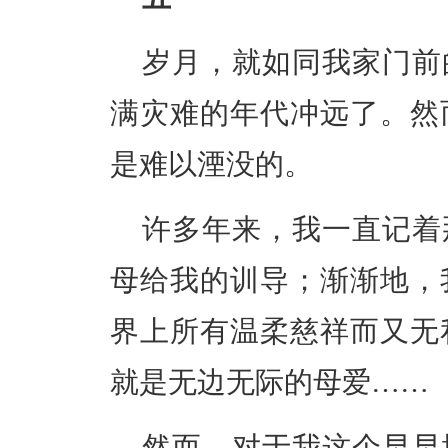
岁月，就如同我家门前
满灾难的年代冲远了。然
是难以湮没的。
许多年来，我一直记着
母给我的训导；渐渐地，
界上所有温柔慈祥而又无
就是无边无际的母爱……
然而，对于我这个早早