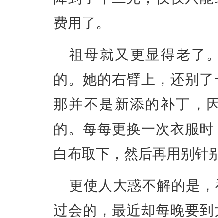
费用了。
祖母就又更显得老了
的。她的右臂上，还别了
那并不是新添的补丁，
的。每每更换一次衣服时
白布取下，然后再用别针
更使人大惑不解的是，
过会的，最近却每晚要到