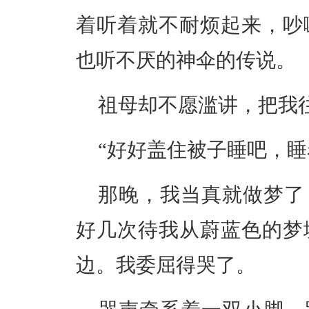
着听着就不耐烦起来，吵
也听不厌的神伞的传说。
祖母却不愿滥讲，把我
“好好盖住被子睡吧，睡
那晚，我当真就做梦了
好几次待我从蔚蓝色的梦
边。我委屈得哭了。