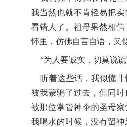
我当然也就不肯轻易把实
看错人了。祖母果然相信
怀里，仿佛自言自语，又
“为人要诚实，切莫说谎
听着这些话，我似懂非
被我蒙骗了过去，但同时
被那位掌管神伞的圣母察
我喝水的时候，没有留神