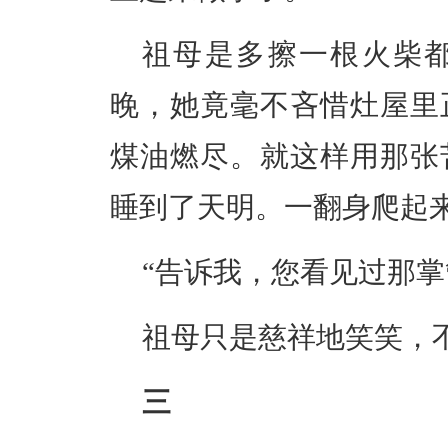
祖母是多擦一根火柴
晚，她竟毫不吝惜灶屋里
煤油燃尽。就这样用那张
睡到了天明。一翻身爬起
“告诉我，您看见过那掌
祖母只是慈祥地笑笑，
三