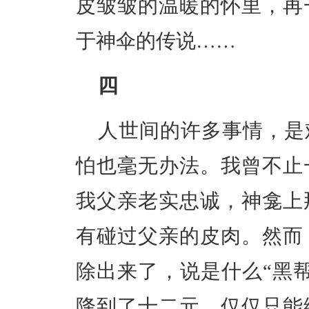
皮皱皱的温暖的怀里，再
于神伞的传说……
四
人世间的许多事情，是
怕也毫无办法。我曾不止
我父亲老实忠诚，神龛上
有碰过父亲的皮肉。然而
除出来了，说是什么“黑
降到了十二元，仅仅只能