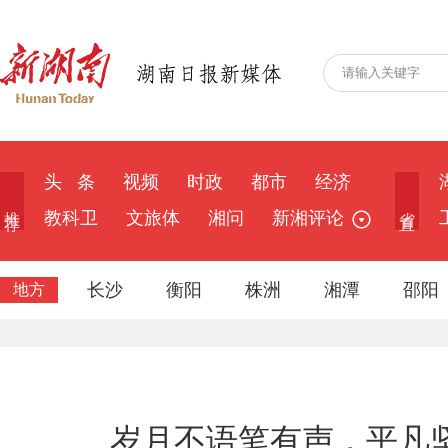
头 条
视频
时政
都市
经济
推 荐
省 直
教科卫
文旅体
湘问
新湘评论
长沙
衡阳
株洲
湘潭
邵阳
地方
岁月不语笔有声，平凡