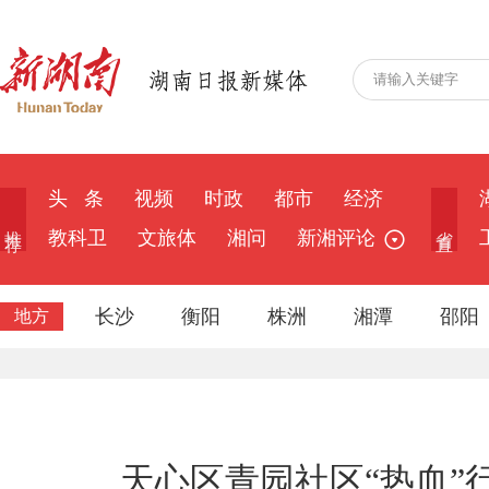
头 条
视频
时政
都市
经济
推 荐
省 直
教科卫
文旅体
湘问
新湘评论
长沙
衡阳
株洲
湘潭
邵阳
地方
天心区青园社区“热血”行动