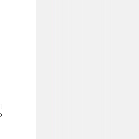
训
0
、