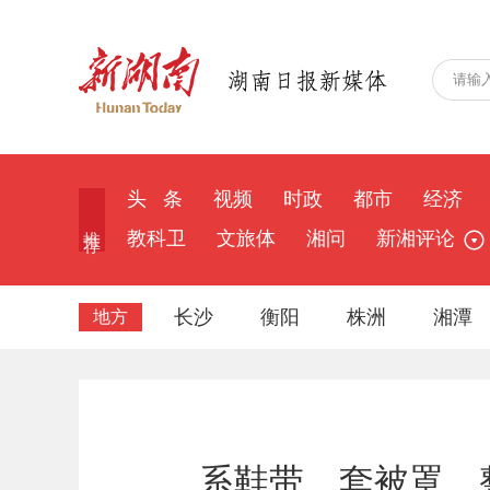
头 条
视频
时政
都市
经济
推 荐
教科卫
文旅体
湘问
新湘评论
长沙
衡阳
株洲
湘潭
地方
系鞋带、套被罩、