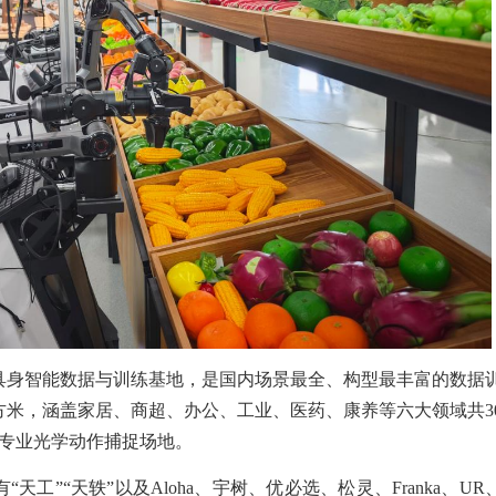
具身智能数据与训练基地，是国内场景最全、构型最丰富的数据
平方米，涵盖家居、商超、办公、工业、医药、康养等六大领域共3
的专业光学动作捕捉场地。
工”“天轶”以及Aloha、宇树、优必选、松灵、Franka、UR