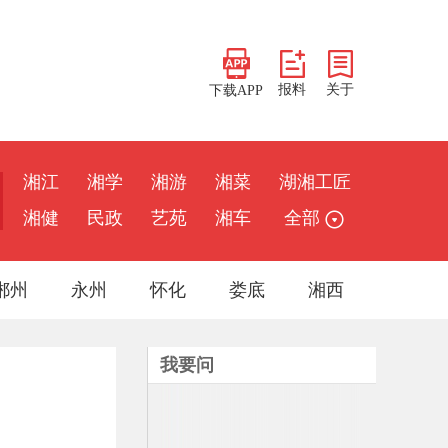
报料
关于
下载APP
湘江
湘学
湘游
湘菜
湖湘工匠
湘健
民政
艺苑
湘车
全部
郴州
永州
怀化
娄底
湘西
我要问