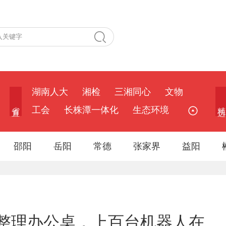
湖南人大
湘检
三湘同心
文物
省 直
精 选
工会
长株潭一体化
生态环境
邵阳
岳阳
常德
张家界
益阳
整理办公桌，上百台机器人在