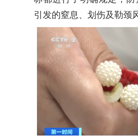
引发的窒息、划伤及勒颈