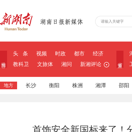
头 条
视频
时政
都市
经济
推 荐
省 直
教科卫
文旅体
湘问
新湘评论
长沙
衡阳
株洲
湘潭
邵阳
地方
首饰安全新国标来了！