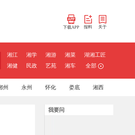
报料
关于
下载APP
湘江
湘学
湘游
湘菜
湖湘工匠
湘健
民政
艺苑
湘车
全部
郴州
永州
怀化
娄底
湘西
我要问