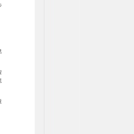
步
。
然
程
范
重