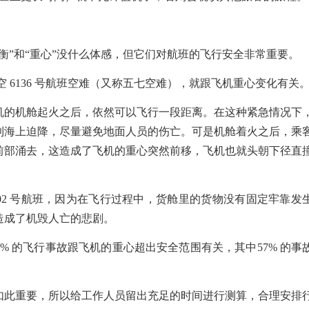
衡”和“重心”没什么体感，但它们对航班的飞行安全非常重要。
航空 6136 号航班空难（又称五七空难），就跟飞机重心变化有关
机的机舱起火之后，依然可以飞行一段距离。在这种紧急情况下
到海上迫降，尽量避免地面人员的伤亡。可是机舱着火之后，乘
前部涌去，这造成了飞机的重心突然前移，飞机也就头朝下径直
102 号航班，因为在飞行过程中，
货舱里的货物没有固定牢靠发
造成了机毁人亡的悲剧。
77% 的飞行事故跟飞机的重心超出安全范围有关，其中57% 的事
如此重要，所以给工作人员留出充足的时间进行测算，合理安排