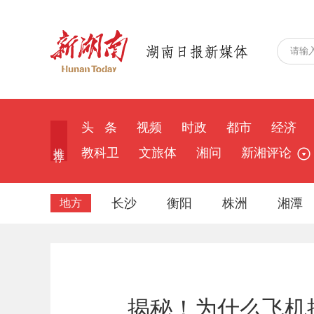
头 条
视频
时政
都市
经济
推 荐
教科卫
文旅体
湘问
新湘评论
长沙
衡阳
株洲
湘潭
地方
揭秘！为什么飞机