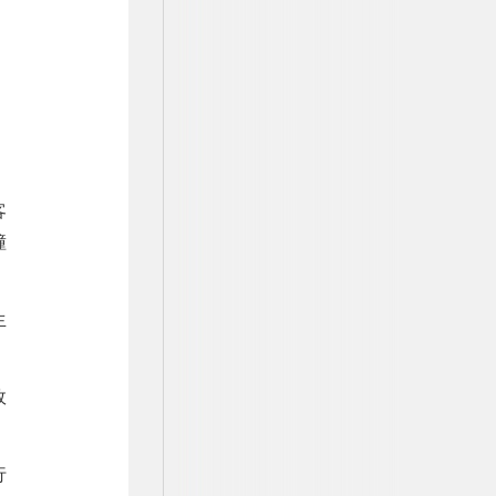
。
，
客
撞
生
故
行