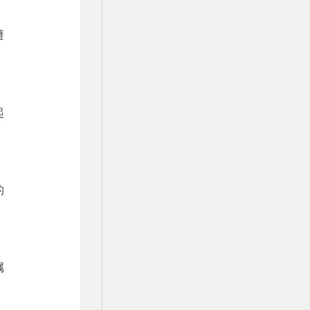
避
起
的
属