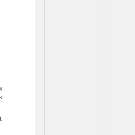
制
8
机