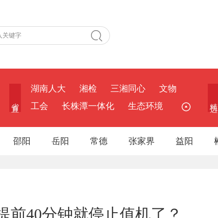
湖南人大
湘检
三湘同心
文物
省 直
精 选
工会
长株潭一体化
生态环境
邵阳
岳阳
常德
张家界
益阳
提前40分钟就停止值机了？