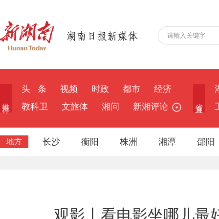
头 条
视频
时政
都市
经济
推 荐
省 直
教科卫
文旅体
湘问
新湘评论
长沙
衡阳
株洲
湘潭
邵阳
地方
观影丨看电影坐哪儿最好