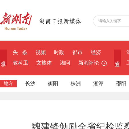
头 条
视频
时政
都市
经济
推 荐
省 直
教科卫
文旅体
湘问
新湘评论
长沙
衡阳
株洲
湘潭
邵阳
地方
魏建锋勉励全省纪检监