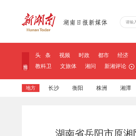
头 条
视频
时政
都市
经济
推 荐
教科卫
文旅体
湘问
新湘评论
长沙
衡阳
株洲
湘潭
地方
湖南省岳阳市原湘