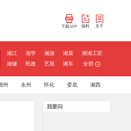
报料
关于
下载APP
湘江
湘学
湘游
湘菜
湖湘工匠
湘健
民政
艺苑
湘车
全部
郴州
永州
怀化
娄底
湘西
我要问