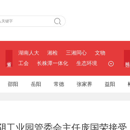
湖南人大
湘检
三湘同心
文物
省 直
精 选
工会
长株潭一体化
生态环境
邵阳
岳阳
常德
张家界
益阳
阴工业园管委会主任庞国荣接受