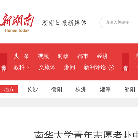
头 条
视频
时政
都市
经济
推 荐
省 直
教科卫
文旅体
湘问
新湘评论
长沙
衡阳
株洲
湘潭
邵阳
地方
南华大学青年志愿者赴