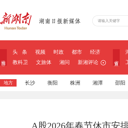
头 条
视频
时政
都市
经济
推 荐
省 直
教科卫
文旅体
湘问
新湘评论
长沙
衡阳
株洲
湘潭
邵阳
地方
A股2026年春节休市安