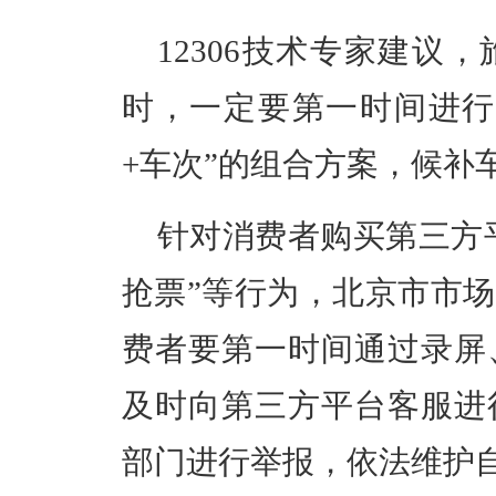
12306技术专家建议，
时，一定要第一时间进行
+车次”的组合方案，候补
针对消费者购买第三方平
抢票”等行为，
北京市市场
费者要第一时间通过录屏
及时向第三方平台客服进
部门进行举报，依法维护