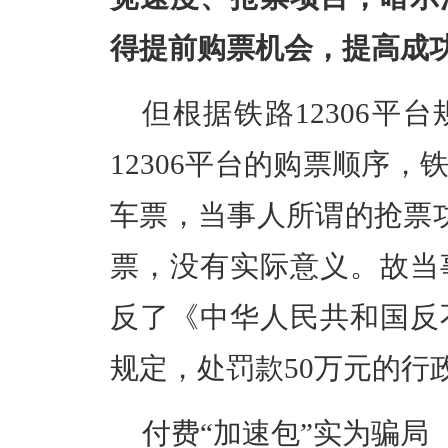
得提前购票机会，提高成
但根据铁路12306平
12306平台的购票顺序
车票，
当事人所谓的抢票功
票，没有实际意义。故当
反了《中华人民共和国反
规定，处罚款50万元的行
付费“加速包”实为骗局