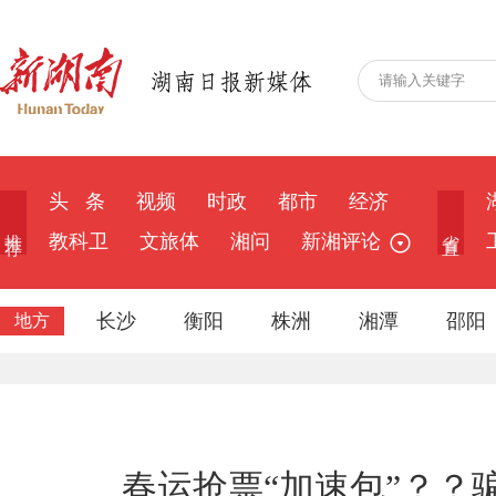
头 条
视频
时政
都市
经济
推 荐
省 直
教科卫
文旅体
湘问
新湘评论
长沙
衡阳
株洲
湘潭
邵阳
地方
春运抢票“加速包”？？