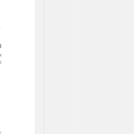
推
头
年
不