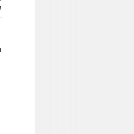
目
-
推
组