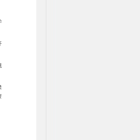
学
开
规
禁
资