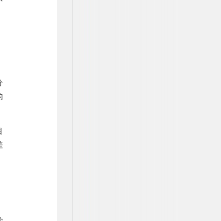
、
。
分
的
目
差
学