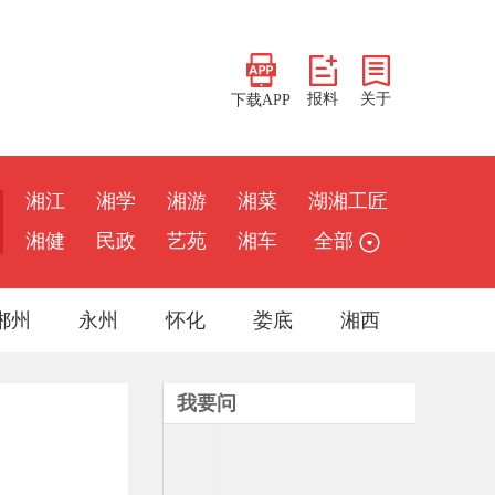
报料
关于
下载APP
湘江
湘学
湘游
湘菜
湖湘工匠
湘健
民政
艺苑
湘车
全部
郴州
永州
怀化
娄底
湘西
我要问