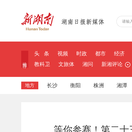
头 条
视频
时政
都市
经济
推 荐
教科卫
文旅体
湘问
新湘评论
长沙
衡阳
株洲
湘潭
地方
等你参赛！第二十