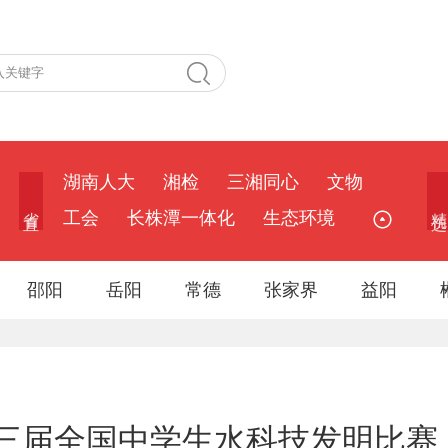
湖南人大
湘检
三湘同心
文物
省 直
精 选
工会
长株潭一体化
生态环境
邵阳
岳阳
常德
张家界
益阳
三届全国中学生水科技发明比赛