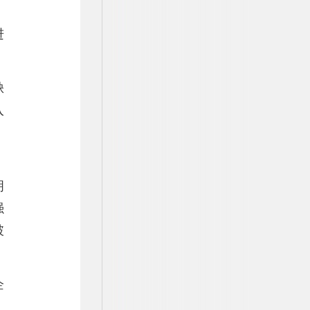
进
缺
入
，
明
强
破
企
，