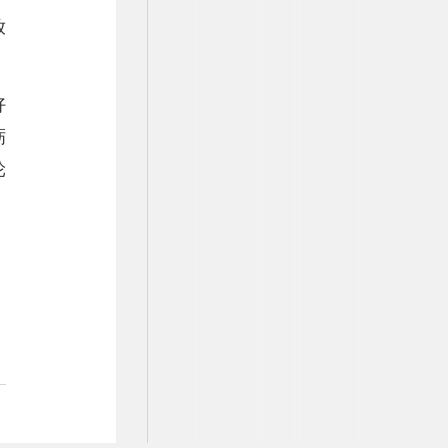
放
好
砺
轮