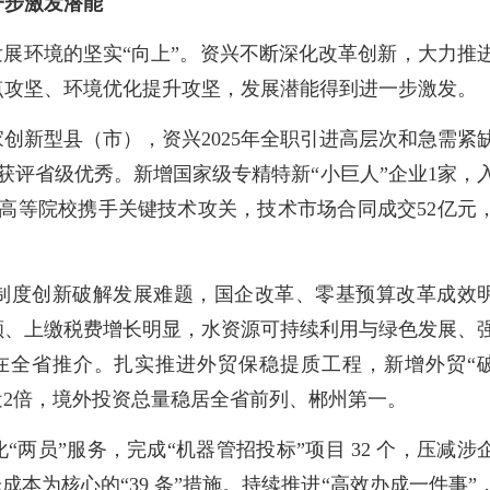
一步激发潜能
发展环境的坚实“向上”。资兴不断深化改革创新，大力推
点攻坚、环境优化提升攻坚，发展潜能得到进一步激发。
创新型县（市），资兴2025年全职引进高层次和急需紧
次获评省级优秀。新增国家级专精特新“小巨人”企业1家，
6所高等院校携手关键技术攻关，技术市场合同成交52亿元
制度创新破解发展难题，国企改革、零基预算改革成效
额、上缴税费增长明显，水资源可持续利用与绿色发展、
在全省推介。扎实推进外贸保稳提质工程，新增外贸“
近2倍，境外投资总量稳居全省前列、郴州第一。
两员”服务，完成“机器管招投标”项目 32 个，压减涉
成本为核心的“39 条”措施。持续推进“高效办成一件事”