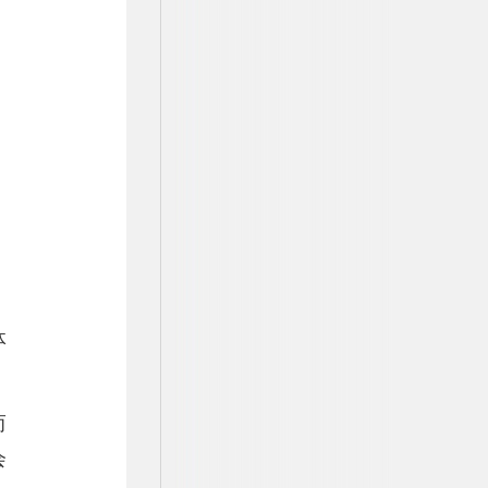
体
而
会