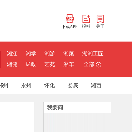
报料
关于
下载APP
湘江
湘学
湘游
湘菜
湖湘工匠
湘健
民政
艺苑
湘车
全部
郴州
永州
怀化
娄底
湘西
我要问