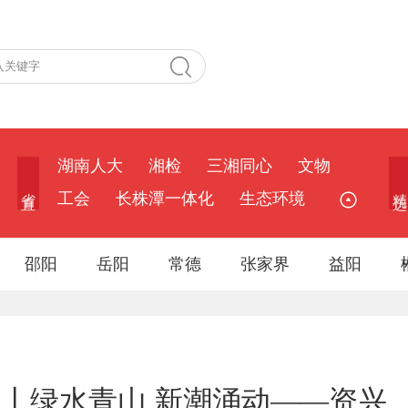
湖南人大
湘检
三湘同心
文物
省 直
精 选
工会
长株潭一体化
生态环境
邵阳
岳阳
常德
张家界
益阳
盘点丨绿水青山 新潮涌动——资兴