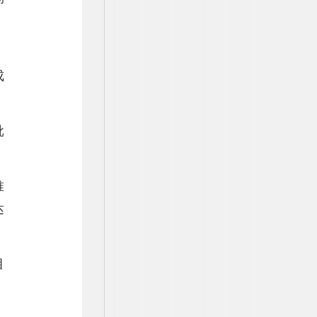
，
成
批
推
达
目