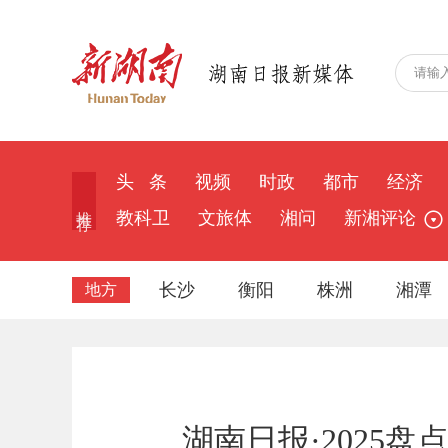
头 条
视频
时政
都市
经济
推 荐
教科卫
文旅体
湘问
新湘评论
长沙
衡阳
株洲
湘潭
地方
湖南日报·2025