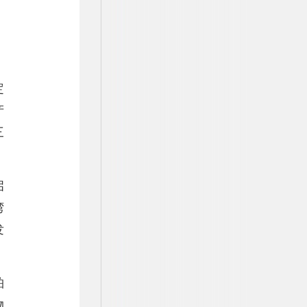
、
定
产
三
启
湾
发
铂
物