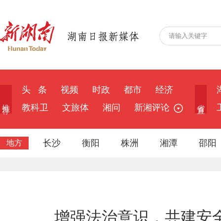
头 条
视频
时政
都市
经济
推 荐
省 直
教科卫
文旅体
湘问
新湘评论
长沙
衡阳
株洲
湘潭
邵阳
地方
增强法治意识，共建安