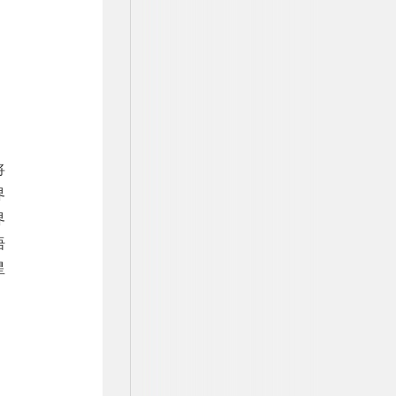
将
界
界
语
星