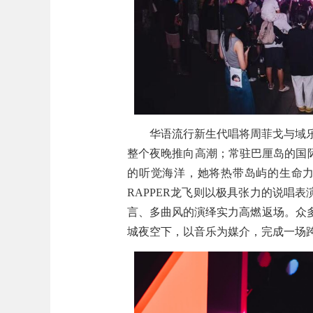
华语流行新生代唱将周菲戈与域
整个夜晚推向高潮；常驻巴厘岛的国际
的听觉海洋，她将热带岛屿的生命
RAPPER龙飞则以极具张力的说唱表
言、多曲风的演绎实力高燃返场。众
城夜空下，以音乐为媒介，完成一场