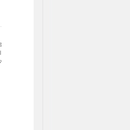
启
引
心