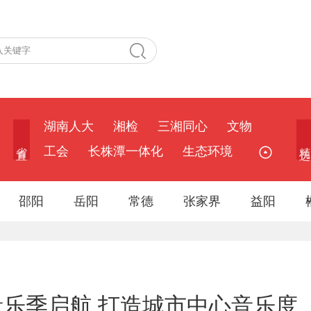
湖南人大
湘检
三湘同心
文物
省 直
精 选
工会
长株潭一体化
生态环境
邵阳
岳阳
常德
张家界
益阳
公共音乐季启航 打造城市中心音乐度