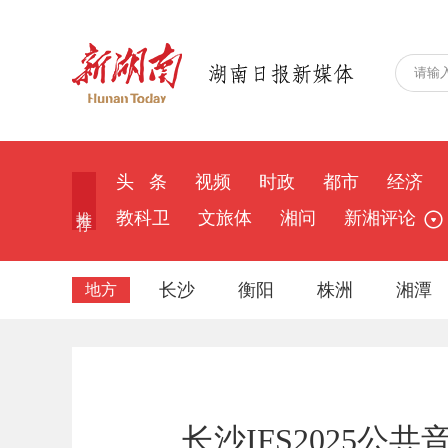
头 条
视频
时政
都市
经济
推 荐
教科卫
文旅体
湘问
新湘评论
长沙
衡阳
株洲
湘潭
地方
长沙IFS2025