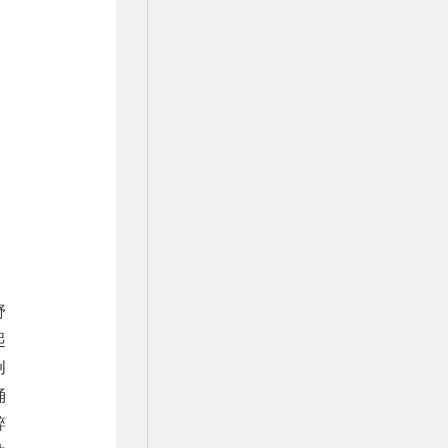
野
起
创
涌
粹