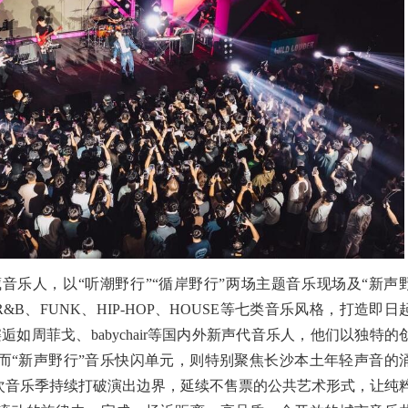
藏音乐人，以“听潮野行”“循岸野行”两场主题音乐现场及“新声
R&B、FUNK、HIP-HOP、HOUSE等七类音乐风格，打造即日
逅如周菲戈、babychair等国内外新声代音乐人，他们以独特的
而“新声野行”音乐快闪单元，则特别聚焦长沙本土年轻声音的
次音乐季持续打破演出边界，延续不售票的公共艺术形式，让纯