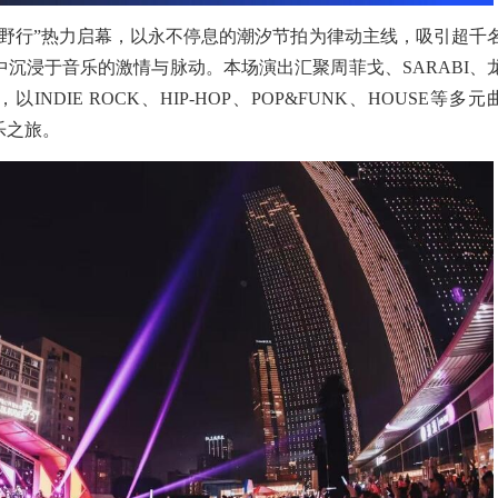
听潮野行”热力启幕，以永不停息的潮汐节拍为律动主线，吸引超千
沉浸于音乐的激情与脉动。本场演出汇聚周菲戈、SARABI、
INDIE ROCK、HIP-HOP、POP&FUNK、HOUSE等多元
乐之旅。