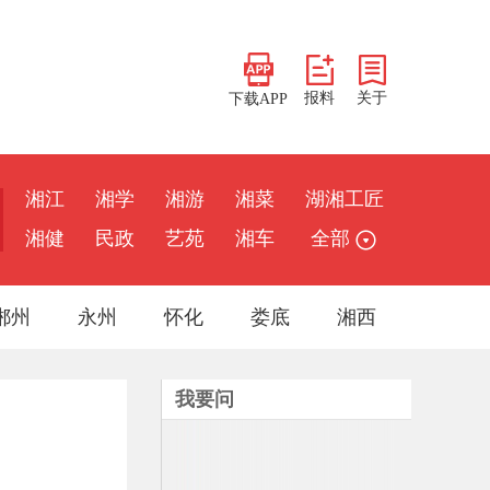
报料
关于
下载APP
湘江
湘学
湘游
湘菜
湖湘工匠
湘健
民政
艺苑
湘车
全部
郴州
永州
怀化
娄底
湘西
我要问