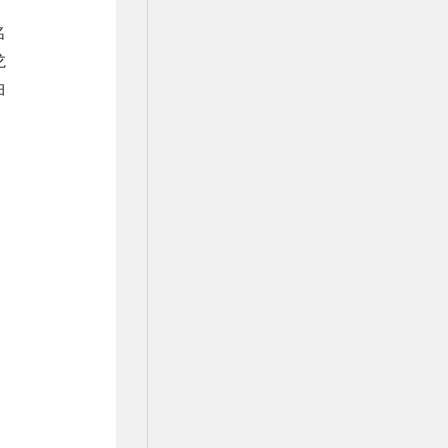
名
龙
曲