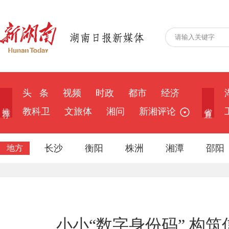
头 条
视频
时政
都市
经济
推 荐
省 直
教科卫
文旅体
湘问
新湘评论
长沙
衡阳
株洲
湘潭
邵阳
地方
小小“数字身份码” 构