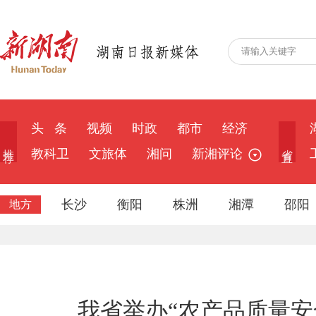
头 条
视频
时政
都市
经济
推 荐
省 直
教科卫
文旅体
湘问
新湘评论
长沙
衡阳
株洲
湘潭
邵阳
地方
我省举办“农产品质量安