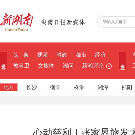
头 条
视频
时政
都市
经济
推 荐
省 直
教科卫
文旅体
湘问
新湘评论
长沙
衡阳
株洲
湘潭
邵阳
地方
心动慈利｜张家界旅发