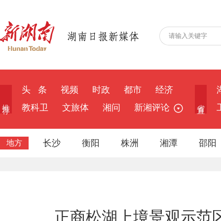
头 条
视频
时政
都市
经济
推 荐
省 直
教科卫
文旅体
湘问
新湘评论
长沙
衡阳
株洲
湘潭
邵阳
地方
正商松湖上境景观示范