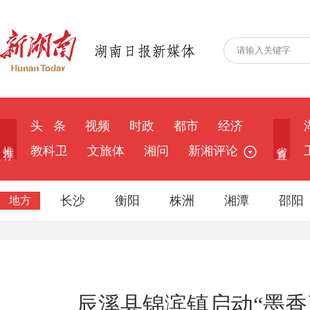
头 条
视频
时政
都市
经济
推 荐
省 直
教科卫
文旅体
湘问
新湘评论
长沙
衡阳
株洲
湘潭
邵阳
地方
辰溪县锦滨镇启动“墨香