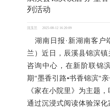
列活动
沈玉兰 2025-08-12 16:20:09
湖南日报·新湖南客户
兰
）近日
，辰溪县锦滨镇
咨询中心，在新阶联锦
期
"
墨香引路•书香锦滨
"
亲
《家在小院里》为主题，
通过沉浸式阅读体验深化