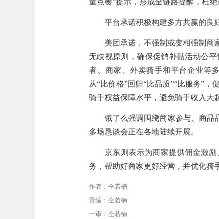
量点餐”提示，形成全链路提醒，杜绝
平台承诺积极构建多方共赢的良
美团承诺，不强制或变相强制商
无歧视原则，确保促销补贴活动公平
者、商家、外卖骑手和平台企业等
从“比价格”回归“比品质”“比服务
骑手权益保障水平，避免骑手收入大
饿了么强调围绕商家参与、商品品
多场恳谈会正在各地陆续开展。
京东则表示为商家提供佣金激励
务，帮助好商家更好经营，并优化骑
作者：仝若楠
责编：仝若楠
一审：仝若楠