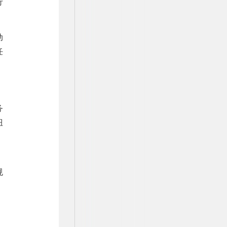
行
动
任
务
扭
，
规
、