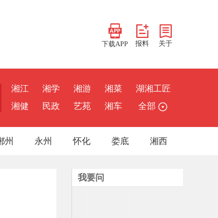
报料
关于
下载APP
湘江
湘学
湘游
湘菜
湖湘工匠
湘健
民政
艺苑
湘车
全部
郴州
永州
怀化
娄底
湘西
我要问