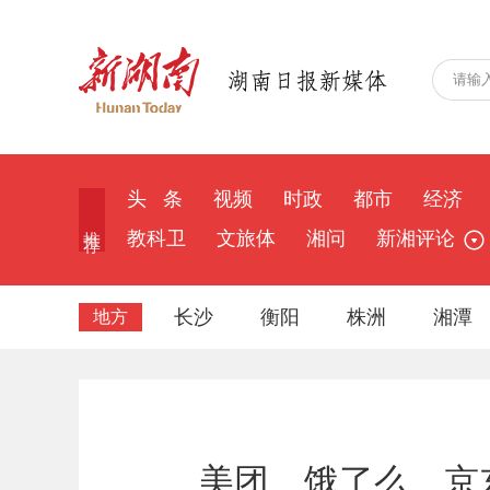
头 条
视频
时政
都市
经济
推 荐
教科卫
文旅体
湘问
新湘评论
长沙
衡阳
株洲
湘潭
地方
美团、饿了么、京