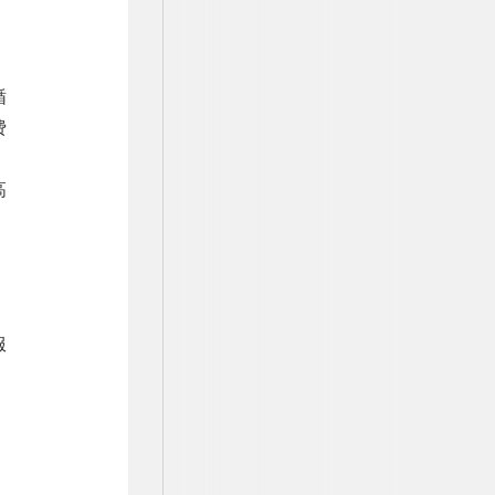
循
费
，
高
，
服