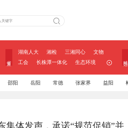
湖南人大
湘检
三湘同心
文物
省 直
精 选
工会
长株潭一体化
生态环境
邵阳
岳阳
常德
张家界
益阳
东集体发声，承诺“规范促销”并