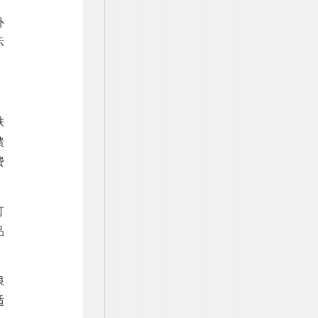
补
示
秩
馈
费
打
品
浪
适