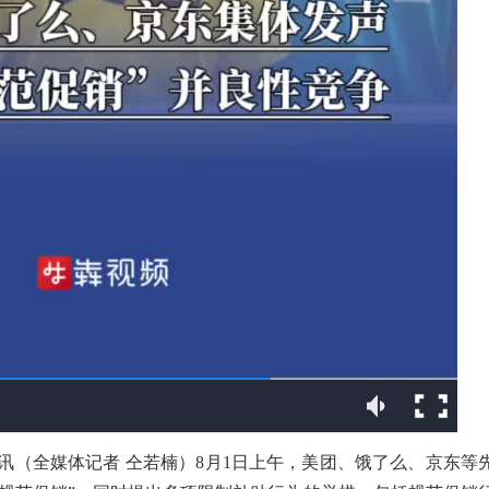
日讯（全媒体记者 仝若楠）8月1日上午，美团、饿了么、京东等