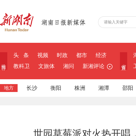
头 条
视频
时政
都市
经济
推 荐
省 直
教科卫
文旅体
湘问
新湘评论
长沙
衡阳
株洲
湘潭
邵阳
地方
世园草莓派对火热开唱