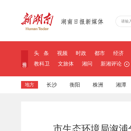
头 条
视频
时政
都市
经济
推 荐
教科卫
文旅体
湘问
新湘评论
长沙
衡阳
株洲
湘潭
地方
市生态环境局溆浦