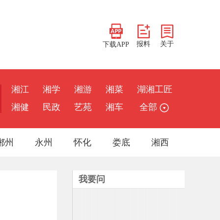
报料
关于
下载APP
湘江
湘学
湘游
湘菜
湖湘工匠
湘健
民政
艺苑
湘车
全部
郴州
永州
怀化
娄底
湘西
我要问