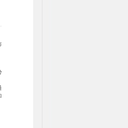
防
，
势
。
通
和
、