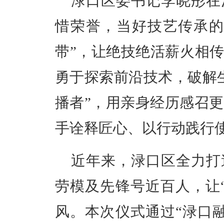
渌口区委书记李晓彤在
惜荣誉，
当好技艺传承
带
”
，让绝技绝活薪火相
勇于探索前沿技术，破解
播者
”
，用亲身经历感召更
手诠释匠心、以行动践行
近年来，渌口区
全力打
劳模及先锋号近百人
，
让
风
。
本
次
仪式通过
“渌口