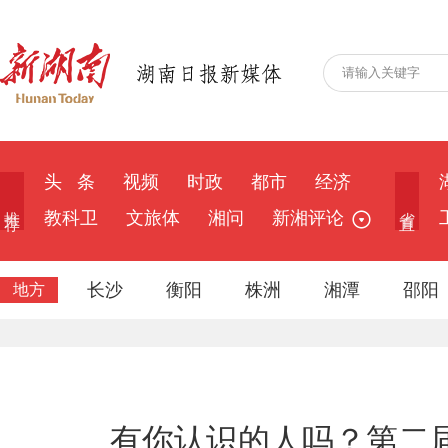
头 条
视频
时政
都市
经济
推 荐
省 直
教科卫
文旅体
湘问
新湘评论
长沙
衡阳
株洲
湘潭
邵阳
地方
有你认识的人吗？第二届