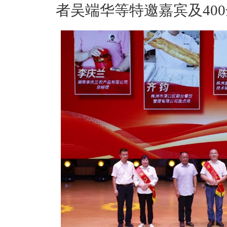
者吴端华等特邀嘉宾及40