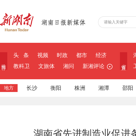
头 条
视频
时政
都市
经济
推 荐
省 直
教科卫
文旅体
湘问
新湘评论
长沙
衡阳
株洲
湘潭
邵阳
地方
湖南省先进制造业促进