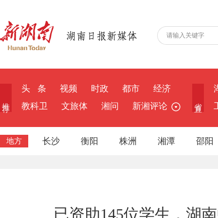
头 条
视频
时政
都市
经济
推 荐
省 直
教科卫
文旅体
湘问
新湘评论
长沙
衡阳
株洲
湘潭
邵阳
地方
已资助145位学生，湖