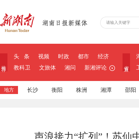
头 条
视频
时政
都市
经济
推 荐
省 直
教科卫
文旅体
湘问
新湘评论
长沙
衡阳
株洲
湘潭
邵阳
地方
声浪接力“扩列”！苏仙