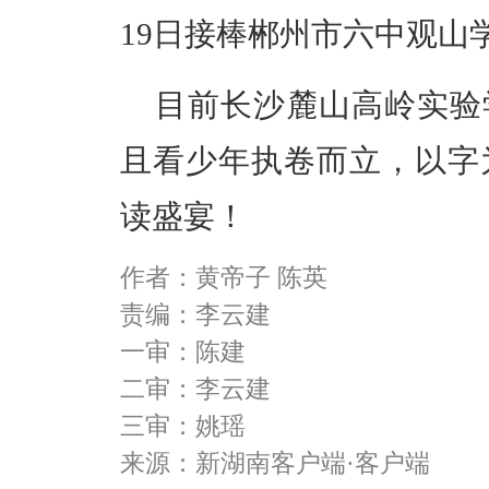
19日接
棒
郴州市六中
观山
目前长沙
麓山高岭
实验
且看少年执卷而立，以字
读盛宴！
作者：黄帝子 陈英
责编：李云建
一审：陈建
二审：李云建
三审：姚瑶
来源：新湖南客户端·客户端