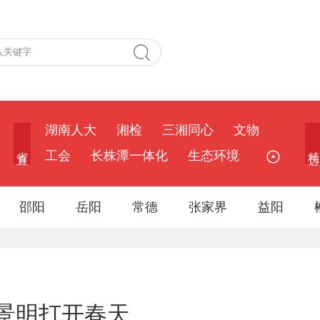
湖南人大
湘检
三湘同心
文物
省 直
精 选
工会
长株潭一体化
生态环境
邵阳
岳阳
常德
张家界
益阳
景明打开春天