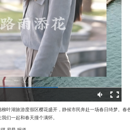
德柳叶湖旅游度假区樱花盛开，静候市民奔赴一场春日绮梦。春
让我们一起和春天撞个满怀。
琪 易昂 报道