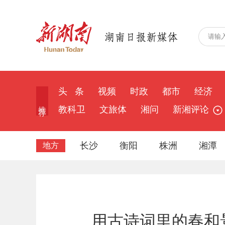
头 条
视频
时政
都市
经济
推 荐
教科卫
文旅体
湘问
新湘评论
长沙
衡阳
株洲
湘潭
地方
用古诗词里的春和