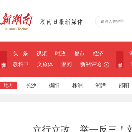
头 条
视频
时政
都市
经济
推 荐
省 直
教科卫
文旅体
湘问
新湘评论
长沙
衡阳
株洲
湘潭
邵阳
地方
立行立改，举一反三！