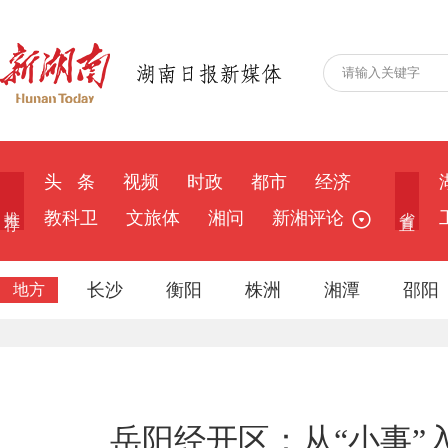
头 条
视频
时政
都市
经济
推 荐
省 直
教科卫
文旅体
湘问
新湘评论
长沙
衡阳
株洲
湘潭
邵阳
地方
岳阳经开区：从“小事”