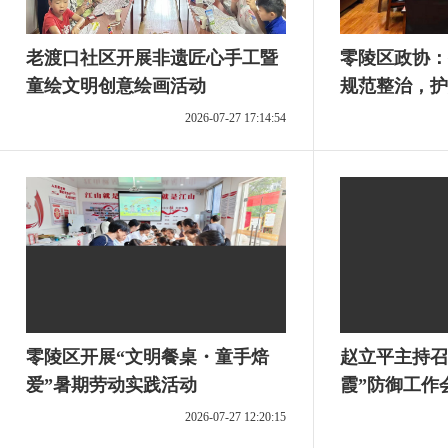
老渡口社区开展非遗匠心手工暨
零陵区政协：
童绘文明创意绘画活动
规范整治，护
2026-07-27 17:14:54
零陵区开展“文明餐桌・童手焙
赵立平主持召
爱”暑期劳动实践活动
霞”防御工作
2026-07-27 12:20:15