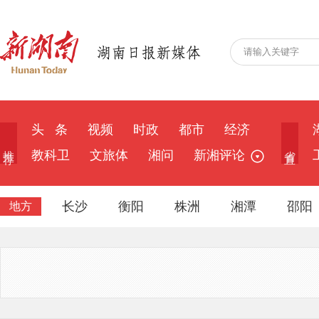
头 条
视频
时政
都市
经济
推 荐
省 直
教科卫
文旅体
湘问
新湘评论
长沙
衡阳
株洲
湘潭
邵阳
地方