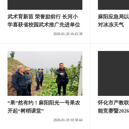
武术育新苗 荣誉励前行 长河小
麻阳应急局以
学喜获省校园武术推广先进单位
对冰冻天气
2026-01-20 16:45:38
“果”然有约！麻阳阳光一号果农
怀化市产教联
开起“树梢课堂”
能竞赛暨202
赛开赛
2026-01-19 10:38:44