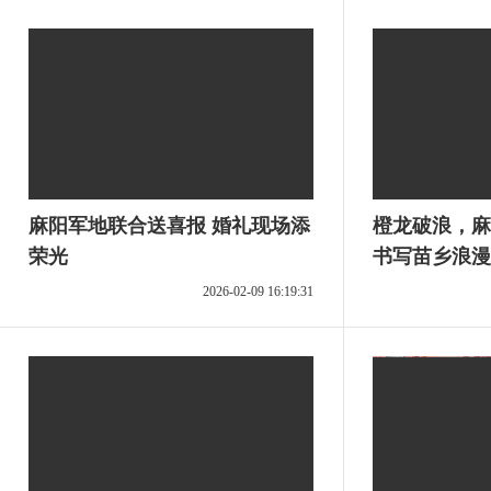
麻阳军地联合送喜报 婚礼现场添
橙龙破浪，麻
荣光
书写苗乡浪漫
2026-02-09 16:19:31