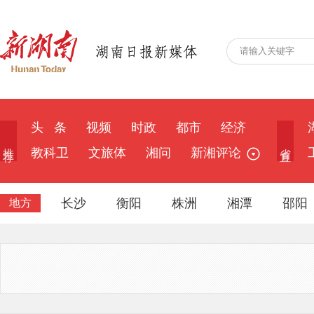
头 条
视频
时政
都市
经济
推 荐
省 直
教科卫
文旅体
湘问
新湘评论
长沙
衡阳
株洲
湘潭
邵阳
地方