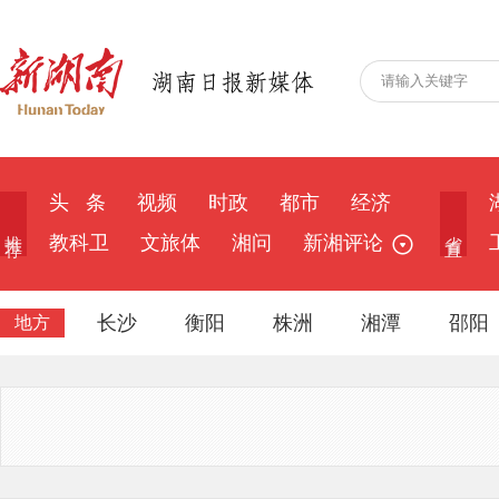
头 条
视频
时政
都市
经济
推 荐
省 直
教科卫
文旅体
湘问
新湘评论
长沙
衡阳
株洲
湘潭
邵阳
地方