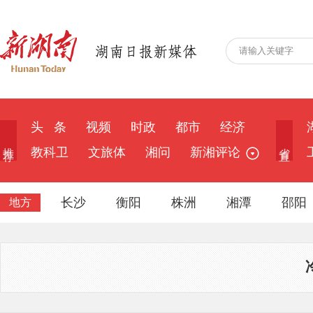
头 条
视频
时政
都市
经济
推 荐
省 直
教科卫
文旅体
湘问
新湘评论
长沙
衡阳
株洲
湘潭
邵阳
地方