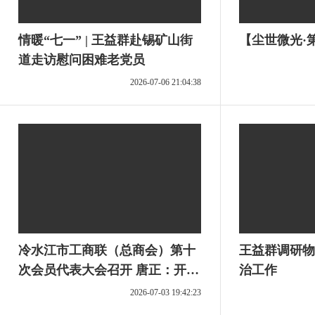
情暖“七一” | 王益群赴锡矿山街
【尘世微光·
道走访慰问困难老党员
2026-07-06 21:04:38
冷水江市工商联（总商会）第十
王益群调研物
次会员代表大会召开 唐正：开拓
治工作
进取真抓实干 奋力谱写工商联事
2026-07-03 19:42:23
业发展新篇章