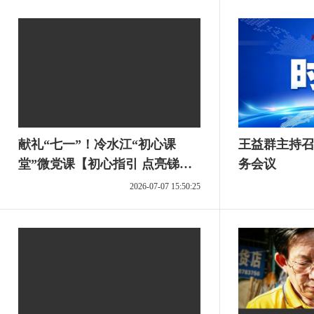
献礼“七一”！冷水江“初心课
王益群主持召
堂”微党课【初心指引 点亮锑
务会议
都】上线，看平凡岗位上的不凡
2026-07-07 15:50:25
坚守，感受信仰的力量。