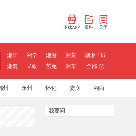
报料
关于
下载APP
湘江
湘学
湘游
湘菜
湖湘工匠
湘健
民政
艺苑
湘车
全部
郴州
永州
怀化
娄底
湘西
我要问