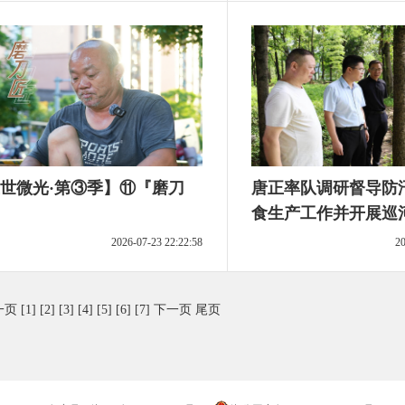
世微光·第③季】⑪『磨刀
唐正率队调研督导防
食生产工作并开展巡
2026-07-23 22:22:58
20
一页
[1]
[2]
[3]
[4]
[5]
[6]
[7]
下一页
尾页