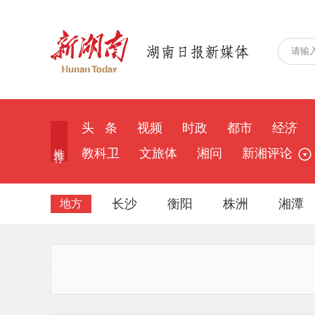
头 条
视频
时政
都市
经济
推 荐
教科卫
文旅体
湘问
新湘评论
长沙
衡阳
株洲
湘潭
地方