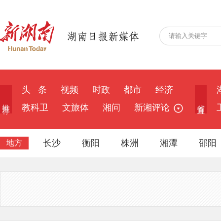
头 条
视频
时政
都市
经济
推 荐
省 直
教科卫
文旅体
湘问
新湘评论
长沙
衡阳
株洲
湘潭
邵阳
地方